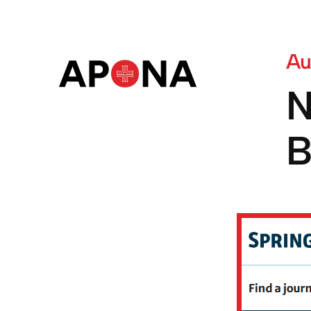
Au
N
B